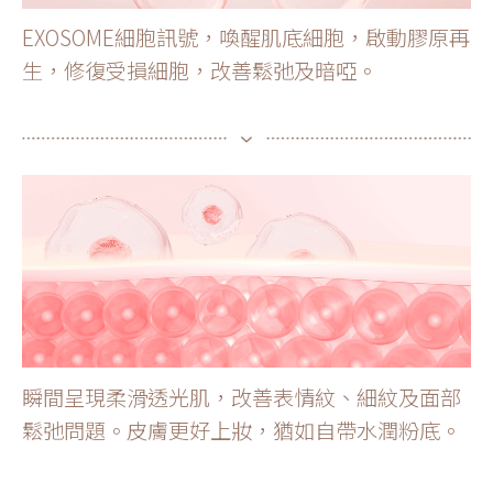
EXOSOME細胞訊號，喚醒肌底細胞，啟動膠原再
生，修復受損細胞，改善鬆弛及暗啞。
瞬間呈現柔滑透光肌，改善表情紋、細紋及面部
鬆弛問題。皮膚更好上妝，猶如自帶水潤粉底。