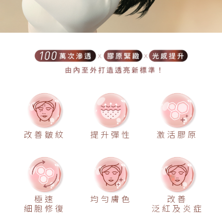
改善皺紋
提升彈性
激活膠原
極速
均勻膚色
改善
細胞修復
泛紅及炎症