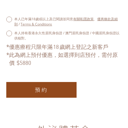
本人已年滿18歲或以上及已閱讀並同意
有關私隱政策
、
優惠條款及細
則
/
Terms & Conditions
本人持有香港永久性居民身份證 / 澳門居民身份證 / 中國居民身份證以
供核對。
*
優惠療程只限年滿
歲網上登記之新客戶
18
*
此為網上預付優惠，如選擇到店預付，需付原
價
$5880
預約