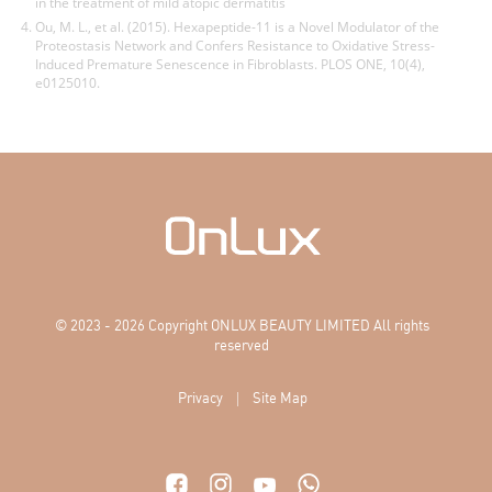
in the treatment of mild atopic dermatitis
Ou, M. L., et al. (2015). Hexapeptide-11 is a Novel Modulator of the
Proteostasis Network and Confers Resistance to Oxidative Stress-
Induced Premature Senescence in Fibroblasts. PLOS ONE, 10(4),
e0125010.
© 2023 - 2026 Copyright ONLUX BEAUTY LIMITED All rights
reserved
|
Privacy
Site Map