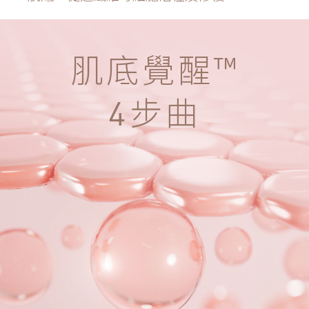
肌底覺醒™
步曲
4