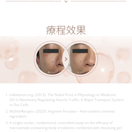
療程效果
nobelprize.org. (2013). The Nobel Prize in Physiology or Medicine
2013: Machinery Regulating Vesicle Traffic, A Major Transport System
in Our Cells.
MySkinRecipes. (2025). Arginine Ferulate – Anti-oxidant cosmetic
ingredient.
A single-center, randomized, controlled study on the efficacy of
niacinamide-containing body emollients combined with cleansing gel