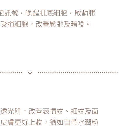
E細胞訊號，喚醒肌底細胞，啟動膠
復受損細胞，改善鬆弛及暗啞。
滑透光肌，改善表情紋、細紋及面
。皮膚更好上妝，猶如自帶水潤粉