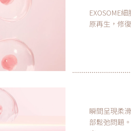
EXOSOM
原再生，修
瞬間呈現柔
部鬆弛問題