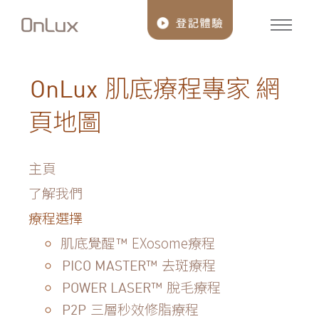
肌底療程專家 網
OnLux
頁地圖
主頁
了解我們
療程選擇
肌底覺醒
EXosome療程
™
去斑療程
PICO MASTER™
脫毛療程
POWER LASER™
三層秒效修脂療程
P2P