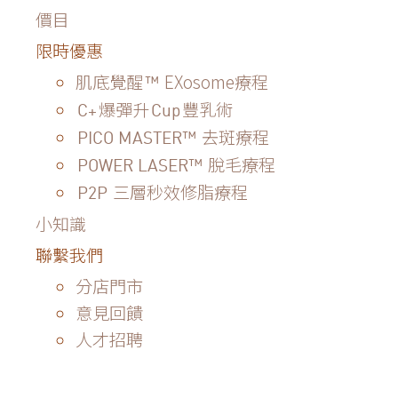
價目
限時優惠
肌底覺醒
EXosome療程
™
爆彈升
豐乳術
C+
Cup
去斑療程
PICO MASTER™
脫毛療程
POWER LASER™
三層秒效修脂療程
P2P
小知識
聯繫我們
分店門市
意見回饋
人才招聘