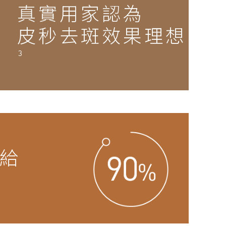
真實用家認為
皮秒去斑效果理
想
3
給