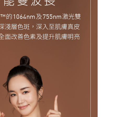
的
及
激光雙
R™
1064nm
755nm
深淺層色斑，深入至肌膚真皮
全面改善色素及提升肌膚明亮