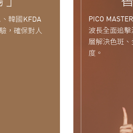
、韓國
PICO MASTE
A
KFDA
波長全面追擊
驗，確保對人
層解決色斑、
度。