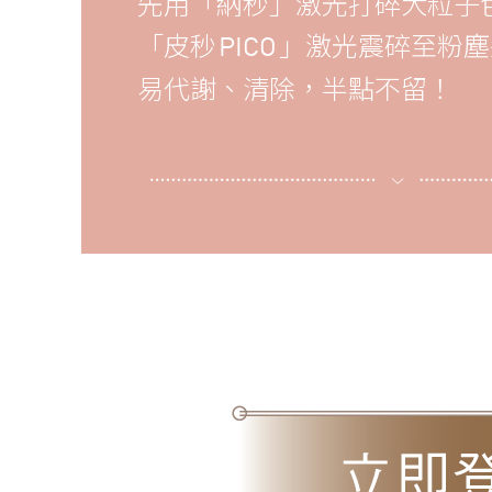
先用「納秒」激光打碎大粒子
「皮秒
」激光震碎至粉塵
PICO
易代謝、清除，半點不留！