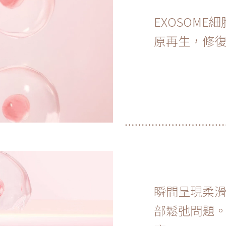
EXOSOM
原再生，修
瞬間呈現柔
部鬆弛問題