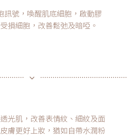
E細胞訊號，喚醒肌底細胞，啟動膠
復受損細胞，改善鬆弛及暗啞。
滑透光肌，改善表情紋、細紋及面
。皮膚更好上妝，猶如自帶水潤粉