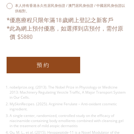
本人持有香港永久性居民身份證 / 澳門居民身份證 / 中國居民身份證以
供核對。
*
優惠療程只限年滿
歲網上登記之新客戶
18
*
此為網上預付優惠，如選擇到店預付，需付原
價
$5880
預約
nobelprize.org. (2013). The Nobel Prize in Physiology or Medicine
2013: Machinery Regulating Vesicle Traffic, A Major Transport System
in Our Cells.
MySkinRecipes. (2025). Arginine Ferulate – Anti-oxidant cosmetic
ingredient.
A single-center, randomized, controlled study on the efficacy of
niacinamide-containing body emollients combined with cleansing gel
in the treatment of mild atopic dermatitis
Ou, M. L., et al. (2015). Hexapeptide-11 is a Novel Modulator of the