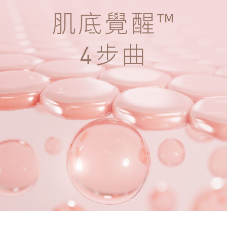
肌底覺醒™
步曲
4