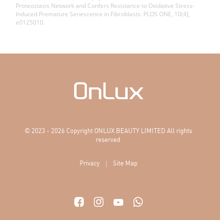
Proteostasis Network and Confers Resistance to Oxidative Stress-
Induced Premature Senescence in Fibroblasts. PLOS ONE, 10(4),
e0125010.
© 2023 - 2026 Copyright ONLUX BEAUTY LIMITED All rights
reserved
|
Privacy
Site Map