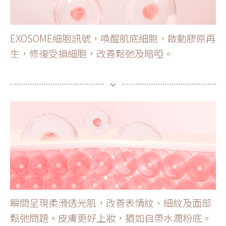
EXOSOME細胞訊號，喚醒肌底細胞，啟動膠原再
生，修復受損細胞，改善鬆弛及暗啞。
瞬間呈現柔滑透光肌，改善表情紋、細紋及面部
鬆弛問題。皮膚更好上妝，猶如自帶水潤粉底。