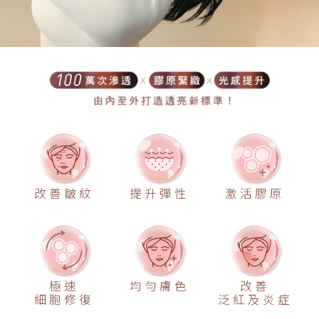
改善皺紋
提升彈性
激活膠原
極速
均勻膚色
改善
細胞修復
泛紅及炎症