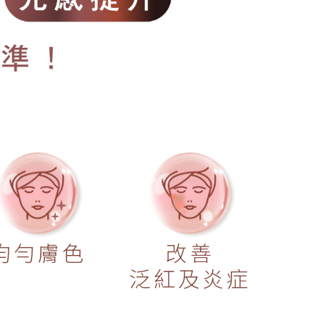
均勻膚色
改善
泛紅及炎症