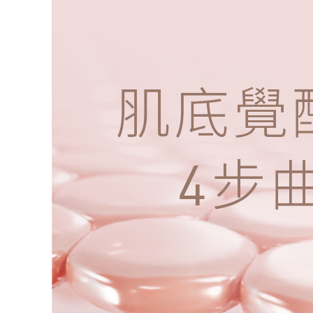
肌底覺
步
4