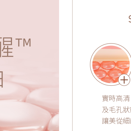
醒™
曲
實時高
及毛孔狀
讓美從細