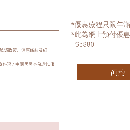
*
優惠療程只限年
*
此為網上預付優
$5880
私隱政策
、
優惠條款及細
身份證 / 中國居民身份證以供
預約