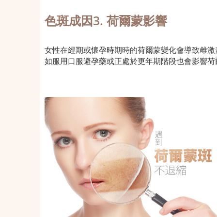
色斑成因3. 荷爾蒙影響
女性在經期或懷孕時期時的荷爾蒙變化會導致雌激
如服用口服避孕藥或正處於更年期階段也會影響荷