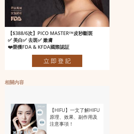
【$388/6次】PICO MASTER™️皮秒斷斑
✅ 美白✅ 去斑✅ 嫩膚
❤️榮獲FDA & KFDA國際認証
相關內容
【HIFU】一文了解HIFU
原理、效果、副作用及
注意事項！