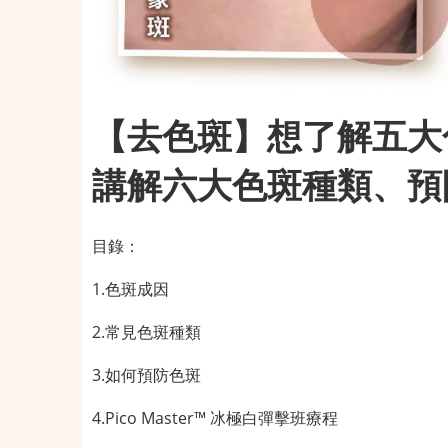
【去色斑】想了解五大
講解六大色斑種類、預
目錄：
1.色斑成因
2.常見色斑種類
3.如何預防色斑
4.Pico Master™ 冰極白彈擊班療程