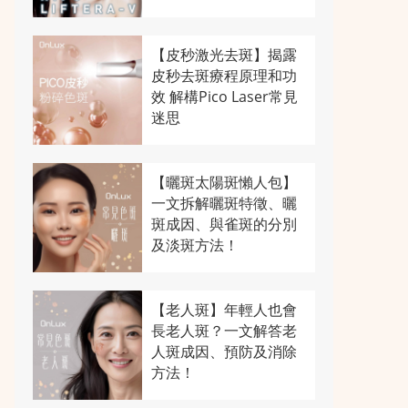
【皮秒激光去斑】揭露
皮秒去斑療程原理和功
效 解構Pico Laser常見
迷思
【曬斑太陽斑懶人包】
一文拆解曬斑特徵、曬
斑成因、與雀斑的分別
及淡斑方法！
【老人斑】年輕人也會
長老人斑？一文解答老
人斑成因、預防及消除
方法！