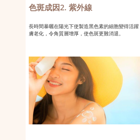
色斑成因2. 紫外線
長時間暴曬在陽光下使製造黑色素的細胞變得活躍
膚老化，令角質層增厚，使色斑更難消退。