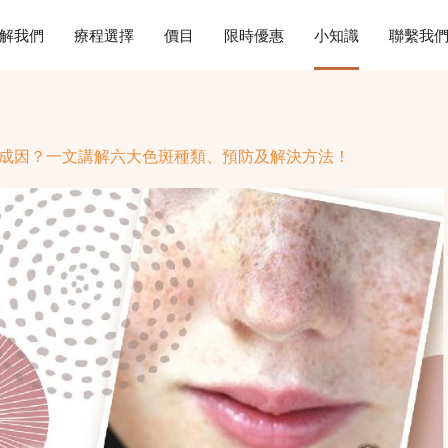
解我們
療程選擇
價目
限時優惠
小知識
聯繫我
成因？一文講解六大色斑種類、預防及解決方法！