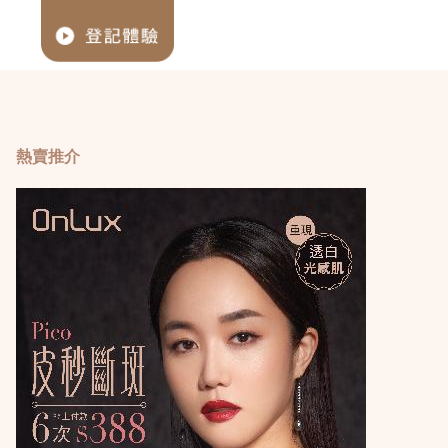
們
熱賣推介