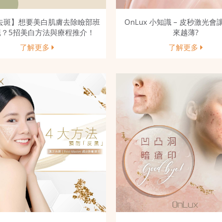
去斑】想要美白肌膚去除瞼部班
OnLux 小知識 – 皮秒激光
疤？5招美白方法與療程推介！
來越薄?
了解更多
了解更多