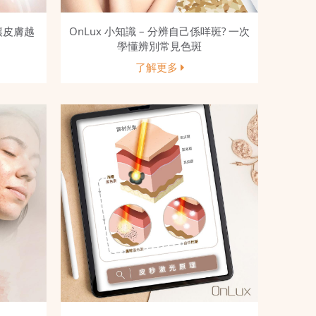
會讓皮膚越
OnLux 小知識 – 分辨自己係咩斑? 一次
學懂辨別常見色斑
了解更多