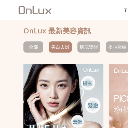
了
OnLux 最新美容資訊
全部
美白去斑
肌底覺醒
提拉緊緻