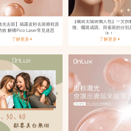
【曬斑太陽斑懶人包】一文拆
激光去斑】揭露皮秒去斑療程原
徵、曬斑成因、與雀斑的分別
效 解構Pico Laser常見迷思
法！
了解更多
了解更多