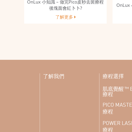
OnLux 小知識 – 做完Pico皮秒去斑療程
OnLu
後塊面會紅卜卜?
了解更多
了解我們
療程選擇
肌底覺醒
™ 
療程
PICO MAST
療程
POWER LA
療程