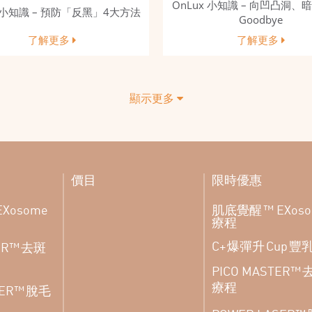
OnLux 小知識 – 向凹凸洞、暗
x 小知識 – 預防「反黑」4大方法
Goodbye
了解更多
了解更多
顯示更多
價目
限時優惠
肌底覺醒
EXosome
™ EXos
療程
爆彈升
豐
C+
Cup
去斑
ER™
PICO MASTER™
療程
脫毛
SER™