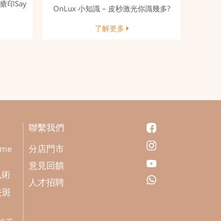
瘡印Say
OnLux 小知識 – 皮秒激光你識幾多?
了解更多
聯繫我們
分店門市
ome
意見回饋
乳術
人才招聘
去斑