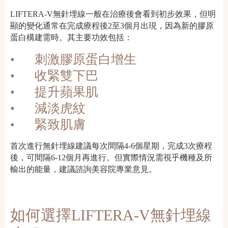
LIFTERA-V無針埋線一般在治療後會看到初步效果，但明
顯的變化通常在完成療程後2至3個月出現，因為新的膠原
蛋白構建需時。其主要功效包括：
•
刺激膠原蛋白增生
•
收緊雙下巴
•
提升蘋果肌
•
減淡虎紋
•
緊致肌膚
首次進行無針埋線建議每次間隔4-6個星期，完成3次療程
後，可間隔6-12個月再進行。但實際情況需視乎機種及所
輸出的能量，建議諮詢美容院專業意見。
如何選擇LIFTERA-V無針埋線