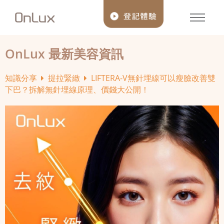
OnLux 最新美容資訊
知識分享
提拉緊緻
LIFTERA-V無針埋線可以瘦臉改善雙
下巴？拆解無針埋線原理、價錢大公開！