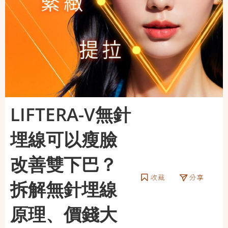
LIFTERA-V無針
埋線可以瘦臉
改善雙下巴？
拆解無針埋線
原理、價錢大