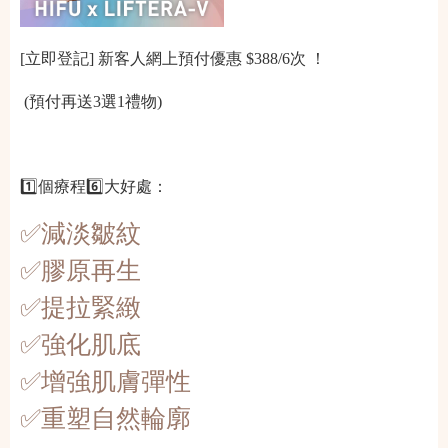
[立即登記] 新客人網上預付優惠 $388/6次 ！
(預付再送3選1禮物)
1️⃣個療程6️⃣大好處：
✅減淡皺紋
✅膠原再生
✅提拉緊緻
✅強化肌底
✅增強肌膚彈性
✅重塑自然輪廓