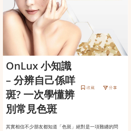
OnLux 小知識
– 分辨自己係咩
斑? 一次學懂辨
別常見色斑
其實
相信不少朋友都知道「色斑」絕對是一項難纏的問