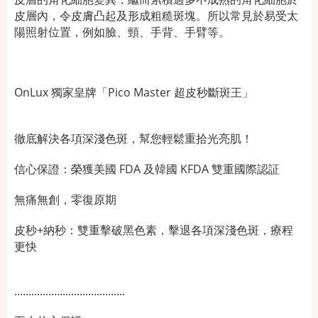
皮層內，令皮膚凸起及形成粗糙斑塊。所以常見於易受太
陽照射位置，例如臉、頸、手背、手臂等。
OnLux 獨家皇牌
「
Pico Master
超皮秒斷斑王」
徹底解決各項深淺色斑
，幫您輕鬆重拾光亮肌！
信心保證：榮獲美國
FDA 及韓國
KFDA 雙重
國際認証
無痛無創，零復原期
皮秒
+
納秒：雙重擊破黑色素，擊退各項深淺色斑，療程
更快
.......................................