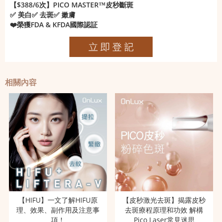
【$388/6次】PICO MASTER™️皮秒斷斑
✅ 美白✅ 去斑✅ 嫩膚
❤️榮獲FDA & KFDA國際認証
相關內容
【HIFU】一文了解HIFU原
【皮秒激光去斑】揭露皮秒
理、效果、副作用及注意事
去斑療程原理和功效 解構
項！
Pico Laser常見迷思