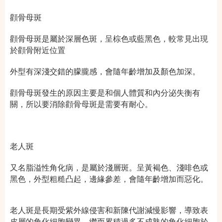
顴骨母斑
顴骨母斑是屬於深層色斑，呈棕色或藍黑色，較常見出現
於顴骨附近位置
外型有深淺交錯的朦朧感，會隨年齡增加及顏色加深。
顴骨母斑發生的原因主要是和個人體質和內分泌失衡有
關，所以要消除顴骨母斑是需要有耐心。
老人斑
又名脂溢性角化病，是屬於淺層斑。呈黃褐色、淺啡色或
黑色，外型粗糙凸起
，邊緣參差，會隨年齡增加而惡化。
老人斑是長期受紫外線侵害和新陳代謝減慢影響，導致表
皮層的角化細胞變異，繼而累積過多不成熟的角化細胞於