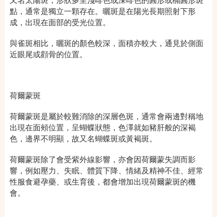
又名太陽斑，形狀多呈淺啡色或深啡色的圓形或橢圓形斑
點，通常是獨立一顆存在。曬斑是在陽光長期照射下形
成，出現在面部的受光位置。
與雀斑相比，曬斑的顏色較深，面積亦較大，通見於側面
近眼尾或顴骨的位置。
荷爾蒙斑
荷爾蒙斑是屬於較難消除的深層色斑，通常會兩邊對稱地
出現在面頰位置，呈蝴蝶狀態，色澤就如豬肝般的深褐
色，邊界不明顯，故又名蝴蝶斑或黃褐斑。
荷爾蒙斑除了會受紫外線影響，亦會因荷爾蒙失調而影
響，例如壓力、失眠、
體質下降、情緒及精神不佳、經常
性服食避孕藥、或生育後，都會增加出現荷爾蒙斑的機
會。