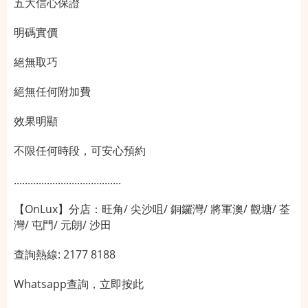
五大信心保證
明碼實價
絕無取巧
絕無任何附加費
效果明顯
不限任何時段，可安心預約
.......................................
【
OnLux
】分店：旺角
/
尖沙咀
/
銅鑼灣
/
將軍澳
/
觀塘
/
荃
灣
/
屯門
/
元朗
/
沙田
查詢熱線
: 2177 8188
Whatsapp查詢，
立即按此